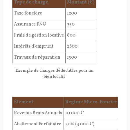
Type de charge
Montant (€)
Taxe foncière
1200
Assurance PNO
350
Frais de gestion locative
600
Intérêts d’emprunt
2800
Travaux de réparation
1500
Exemple de charges déductibles pour un
bien locatif
Élément
Régime Micro-Foncier
Rég
Revenus Bruts Annuels
10 000 €
10 0
Abattement Forfaitaire
30% (3 000 €)
Aucu