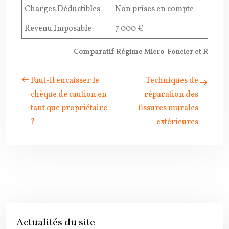
Charges Déductibles
Non prises en compte
4 00
Revenu Imposable
7 000 €
6 00
Comparatif Régime Micro-Foncier et Régime
Faut-il encaisser le
Techniques de
chèque de caution en
réparation des
tant que propriétaire
fissures murales
?
extérieures
Actualités du site